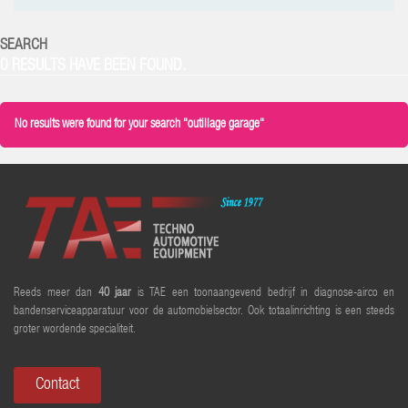
SEARCH
0 RESULTS HAVE BEEN FOUND.
No results were found for your search "outillage garage"
Reeds meer dan
40 jaar
is TAE een toonaangevend bedrijf in diagnose-airco en
bandenserviceapparatuur voor de automobielsector. Ook totaalinrichting is een steeds
groter wordende specialiteit.
Contact