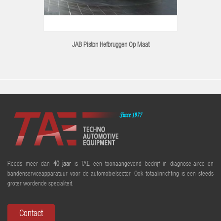
JAB Piston Hefbruggen Op Maat
Reeds meer dan
40 jaar
is TAE een toonaangevend bedrijf in diagnose-airco en
bandenserviceapparatuur voor de automobielsector. Ook totaalinrichting is een steeds
groter wordende specialiteit.
Contact