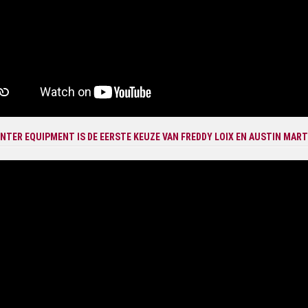
NTER EQUIPMENT IS DE EERSTE KEUZE VAN FREDDY LOIX EN AUSTIN MAR