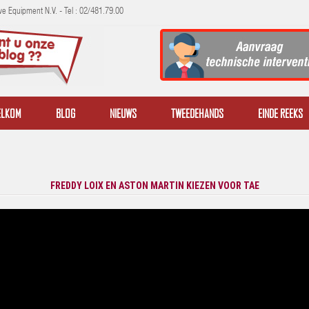
e Equipment N.V. - Tel : 02/481.79.00
ELKOM
BLOG
NIEUWS
TWEEDEHANDS
EINDE REEKS
FREDDY LOIX EN ASTON MARTIN KIEZEN VOOR TAE