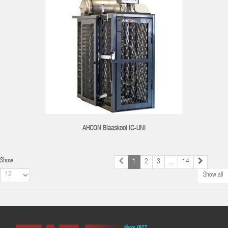
AHCON Blaaskooi IC-UNI
Show:
1
2
3
...
14
Show all