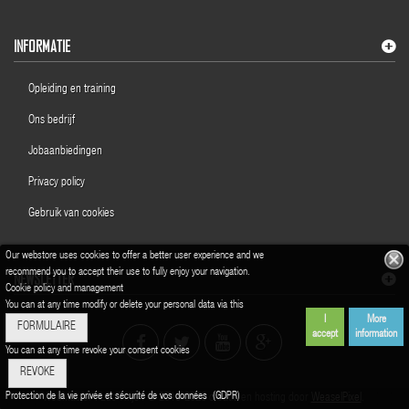
INFORMATIE
Opleiding en training
Ons bedrijf
Jobaanbiedingen
Privacy policy
Gebruik van cookies
Our webstore uses cookies to offer a better user experience and we
recommend you to accept their use to fully enjoy your navigation.
NEWSLETTER
Cookie policy and management
You can at any time modify or delete your personal data via this
I
More
FORMULAIRE
accept
information
You can at any time revoke your consent cookies
REVOKE
Protection de la vie privée et sécurité de vos données (GDPR)
WebMaster : Luc Thijs | © 2016-2023 creatie en hosting door
WeaselPixel
.