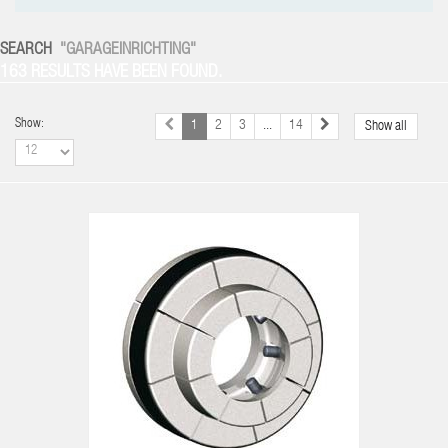
SEARCH
"GARAGEINRICHTING"
163 RESULTS HAVE BEEN FOUND.
Show:
1
2
3
...
14
Show all