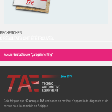
RECHERCHER
0 RÉSULTATS ONT ÉTÉ TROUVÉS.
Aucun résultat trouvé "garageinrichting"
Cela fait plus que
40
ans
que
TAE
est leader en matière d'appareils de diagnostic et de
service pour l'automobile en Belgique.