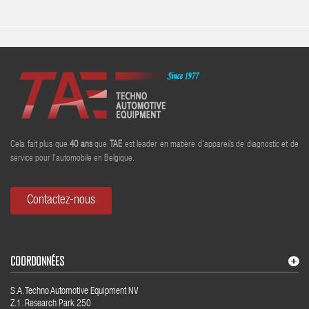
Cela fait plus que
40
ans
que
TAE
est leader en matière d'appareils de diagnostic et de
service pour l'automobile en Belgique.
Contactez-nous
COORDONNÉES
S.A. Techno Automotive Equipment NV
Z.1. Research Park 250