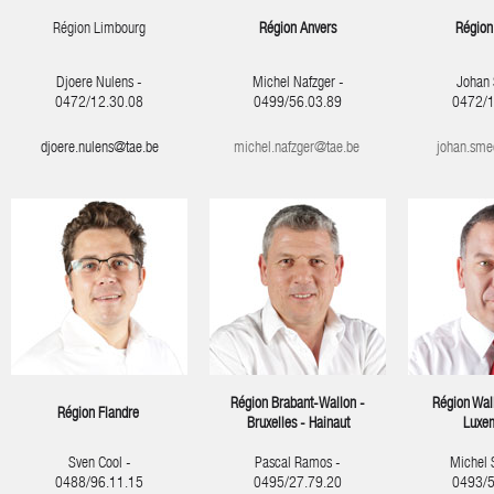
Région Limbourg
Région
Anvers
Région
Djoere Nulens -
Michel Nafzger -
Johan 
0472/12.30.08
0499/56.03.89
0
472/1
djoere.nulens@tae.be
michel.nafzger@tae.be
johan.sme
Région Brabant-Wallon -
Région Wall
Région Flandre
Bruxelles - Hainaut
Luxe
Sven Cool -
Pascal Ramos -
Michel 
0488/96.11.15
0495/27.79.20
0493/5