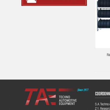
Ra
COORDONN
S.A. Techno
Z.1. Resear