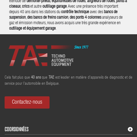
étendue de
démonte-pneus
,
équilibreuses de roues
,
aligneurs de roues
,
ponts à
ciseaux
,
crics
et autre
outillage garage
. Avec une présence très important
depuis 40 ans dans les stations du
contrôle technique
avec des
bancs de
suspension
,
des bancs de freins camion
,
des ponts 4 colonnes
analyseurs de
gaz et émission moteurs, nous avons acquis une très grande expérience en
outillage et équipement garage
.
Cela fait plus que
40
ans
que
TAE
est leader en matière d'appareils de diagnostic et de
service pour l'automobile en Belgique.
Contactez-nous
COORDONNÉES