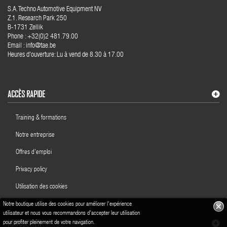
S.A. Techno Automotive Equipment NV
Z.1. Research Park 250
B-1731 Zellik
Phone : +32(0)2 481.79.00
Email : info@tae.be
Heures d'ouverture: Lu à vend de 8.30 à 17.00
ACCÈS RAPIDE
Training & formations
Notre entreprise
Offres d'emploi
Privacy policy
Utilisation des cookies
Notre boutique utilise des cookies pour améliorer l'expérience
utilisateur et nous vous recommandons d'accepter leur utilisation
NEWSLETTER
pour profiter pleinement de votre navigation.