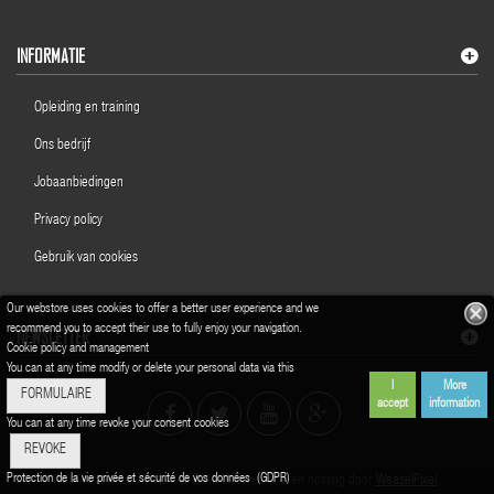
INFORMATIE
Opleiding en training
Ons bedrijf
Jobaanbiedingen
Privacy policy
Gebruik van cookies
Our webstore uses cookies to offer a better user experience and we
recommend you to accept their use to fully enjoy your navigation.
NEWSLETTER
Cookie policy and management
You can at any time modify or delete your personal data via this
I
More
FORMULAIRE
accept
information
You can at any time revoke your consent cookies
REVOKE
Protection de la vie privée et sécurité de vos données (GDPR)
WebMaster : Luc Thijs | © 2016-2023 creatie en hosting door
WeaselPixel
.