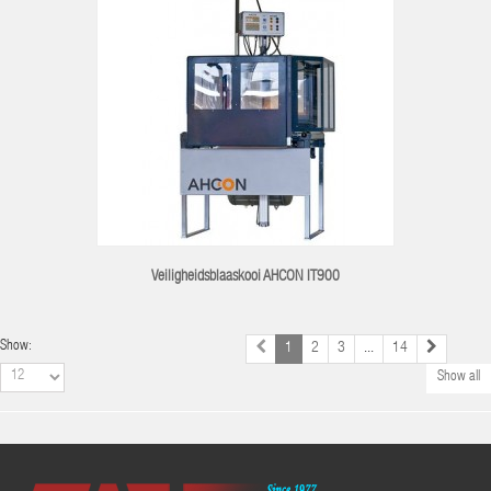
Veiligheidsblaaskooi AHCON IT900
Show:
1
2
3
...
14
Show all