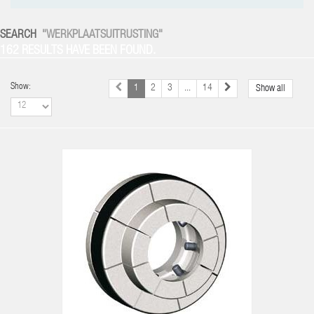
SEARCH
"WERKPLAATSUITRUSTING"
162 RESULTS HAVE BEEN FOUND.
Show:
1
2
3
...
14
Show all