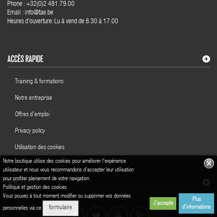
Phone : +32(0)2 481.79.00
Email : info@tae.be
Heures d'ouverture: Lu à vend de 8.30 à 17.00
ACCÈS RAPIDE
Training & formations
Notre entreprise
Offres d'emploi
Privacy policy
Utilisation des cookies
Notre boutique utilise des cookies pour améliorer l'expérience
utilisateur et nous vous recommandons d'accepter leur utilisation
pour profiter pleinement de votre navigation.
NEWSLETTER
Politique et gestion des cookies
Vous pouvez à tout moment modifier ou supprimer vos données
Plus
J'accepte
d'informations
formulaire
personnelles via ce