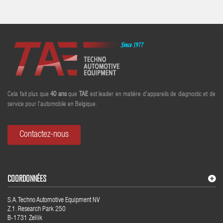
Cela fait plus que
40
ans
que
TAE
est leader en matière d'appareils de diagnostic et de
service pour l'automobile en Belgique.
Contactez-nous
COORDONNÉES
S.A. Techno Automotive Equipment NV
Z.1. Research Park 250
B-1731 Zellik