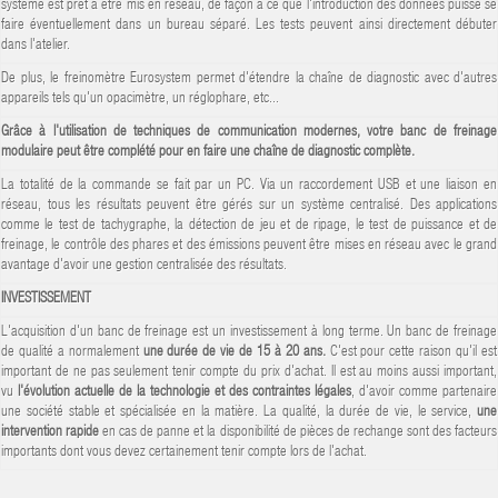
système est prêt à être mis en réseau, de façon à ce que l'introduction des données puisse se
faire éventuellement dans un bureau séparé. Les tests peuvent ainsi directement débuter
dans l'atelier.
De plus, le freinomètre Eurosystem permet d'étendre la chaîne de diagnostic avec d'autres
appareils tels qu'un opacimètre, un réglophare, etc...
Grâce à l'utilisation de techniques de communication modernes, votre banc de freinage
modulaire peut être complété pour en faire une chaîne de diagnostic complète.
La totalité de la commande se fait par un PC. Via un raccordement USB et une liaison en
réseau, tous les résultats peuvent être gérés sur un système centralisé. Des applications
comme le test de tachygraphe, la détection de jeu et de ripage, le test de puissance et de
freinage, le contrôle des phares et des émissions peuvent être mises en réseau avec le grand
avantage d'avoir une gestion centralisée des résultats.
INVESTISSEMENT
L'acquisition d'un banc de freinage est un investissement à long terme. Un banc de freinage
de qualité a normalement
une durée de vie de 15 à 20 ans.
C'est pour cette raison qu'il est
important de ne pas seulement tenir compte du prix d'achat. Il est au moins aussi important,
vu
l'évolution actuelle de la technologie et des contraintes légales
, d'avoir comme partenaire
une société stable et spécialisée en la matière. La qualité, la durée de vie, le service,
une
intervention rapide
en cas de panne et la disponibilité de pièces de rechange sont des facteurs
importants dont vous devez certainement tenir compte lors de l'achat.