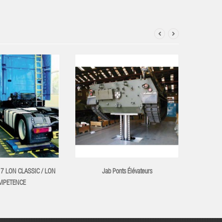
 7 LON CLASSIC / LON
Jab Ponts Élévateurs
No
MPETENCE