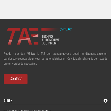
Reeds meer dan
40 jaar
is TAE een toonaangevend bedrijf in diagnose-airco en
bandenserviceapparatuur voor de automobielsector. Ook totaalinrichting is een steeds
groter wordende specialiteit.
Contact
ADRES