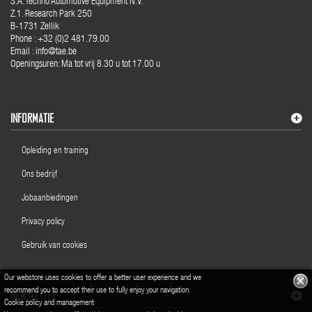
S.A. Techno Automotive Equipment N.V.
Z.1. Research Park 250
B-1731 Zellik
Phone : +32 (0)2 481.79.00
Email : info@tae.be
Openingsuren: Ma tot vrij 8.30 u tot 17.00 u
INFORMATIE
Opleiding en training
Ons bedrijf
Jobaanbiedingen
Privacy policy
Gebruik van cookies
Our webstore uses cookies to offer a better user experience and we
recommend you to accept their use to fully enjoy your navigation.
NEWSLETTER
Cookie policy and management