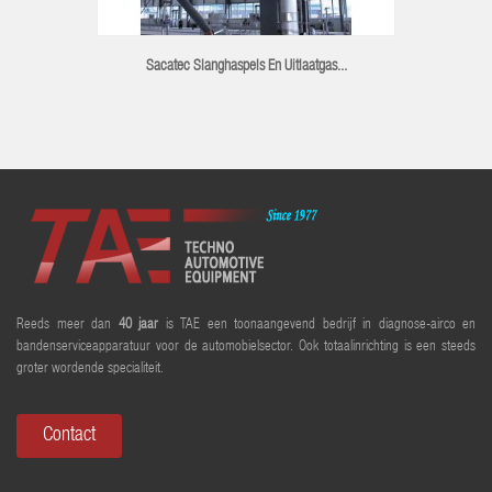
Sacatec Slanghaspels En Uitlaatgas...
Reeds meer dan
40 jaar
is TAE een toonaangevend bedrijf in diagnose-airco en
bandenserviceapparatuur voor de automobielsector. Ook totaalinrichting is een steeds
groter wordende specialiteit.
Contact