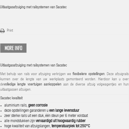
Uitlaatgasafzuiging met railsystemen van Sacatec
Print
MORE INFO
Uitlaatgasafzuiging met railsystemen van Sacatec
Met behulp van rails voor afzuiging verkrijgen we
flexibelere opstellingen
. Deze afzuigrails
kunnen over de lengte van uw werkplaats gemonteerd worden. Hierdoor kan u over
de
volledige lengte voertuigen aankoppelen
aan de diverse afzuig volgwagentjes en hun
uitlaatgassen afzuigen.
Sacatec kwaliteit
aluminium rails,
geen corrosie
deze opstellingen garanderen u
een lange levensduur
zeer sterke rails uit een stuk, één steun per 6 meter volstaat
alle mondstukken zijn
vervaardigd uit hoogwaardig rubber
hoge kwaliteit van afzuigslangen,
temperatuurpiek tot 250°C