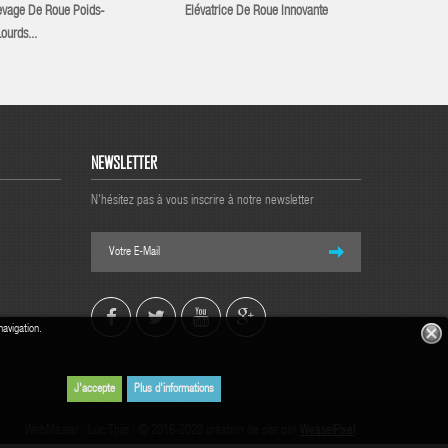
vage De Roue Poids-
Elévatrice De Roue Innovante
Lève-Ro
ourds...
NEWSLETTER
N'hésitez pas à vous inscrire à notre newsletter
navigation.
J'accepte
Plus d'informations
WebMaster : Luc Thijs | © 2016-2023 création de site par
WeaselPixel
.