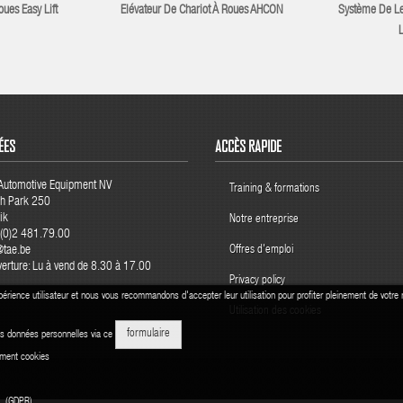
ues Easy Lift
Elévateur De Chariot À Roues AHCON
Système De Le
L
ÉES
ACCÈS RAPIDE
 Automotive Equipment NV
Training & formations
ch Park 250
ik
Notre entreprise
2(0)2 481.79.00
@tae.be
Offres d'emploi
verture: Lu à vend de 8.30 à 17.00
Privacy policy
périence utilisateur et nous vous recommandons d'accepter leur utilisation pour profiter pleinement de votre 
Utilisation des cookies
formulaire
s données personnelles via ce
ement cookies
es (GDPR)