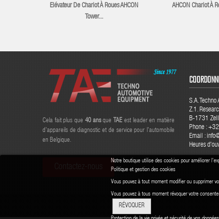
Elévateur De Chariot À Roues AHCON
AHCON Chariot À Ro
Tower...
COORDONN
S.A. Techno
Z.1. Resear
B-1731 Zell
Cela fait plus que
40
ans
que
TAE
est leader en matière
Phone : +3
d'appareils de diagnostic et de service pour l'automobile
Email : info
en Belgique.
Heures d'ou
Notre boutique utilise des cookies pour améliorer l'ex
Contactez-nous
Politique et gestion des cookies
Vous pouvez à tout moment modifier ou supprimer vo
Vous pouvez à tous moment révoquer votre consent
RÉVOQUER
Protection de la vie privée et sécurité de vos donné