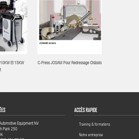
on 10KW Et 15KW
C-Press JOSAM Pour Redressage Chässis
M
ÉES
ACCÈS RAPIDE
 Automotive Equipment NV
Training & formations
ch Park 250
ik
Notre entreprise