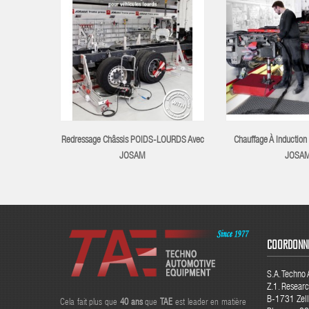
Redressage Châssis POIDS-LOURDS Avec
Chauffage À Inducti
JOSAM
JOSA
COORDONN
S.A. Techno
Z.1. Resear
B-1731 Zell
Cela fait plus que
40
ans
que
TAE
est leader en matière