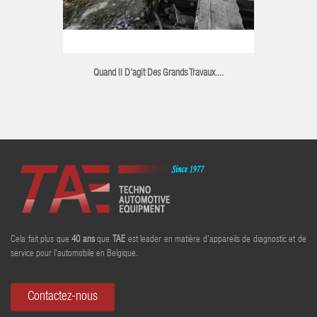
Quand Il D'agit Des Grands Travaux....
Cela fait plus que
40
ans
que
TAE
est leader en matière d'appareils de diagnostic et de
service pour l'automobile en Belgique.
Contactez-nous