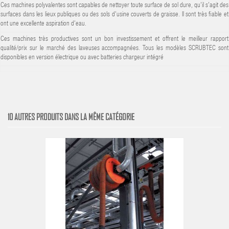
Ces machines polyvalentes sont capables de nettoyer toute surface de sol dure, qu'il s'agit des
surfaces dans les lieux publiques ou des sols d'usine couverts de graisse. Il sont très fiable et
ont une excellente aspiration d'eau.
Ces machines très productives sont un bon investissement et offrent le meilleur rapport
qualité/prix sur le marché des laveuses accompagnées. Tous les modèles SCRUBTEC sont
disponibles en version électrique ou avec batteries chargeur intégré
10 AUTRES PRODUITS DANS LA MÊME CATÉGORIE