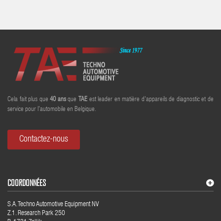
Cela fait plus que
40
ans
que
TAE
est leader en matière d'appareils de diagnostic et de
service pour l'automobile en Belgique.
Contactez-nous
COORDONNÉES
S.A. Techno Automotive Equipment NV
Z.1. Research Park 250