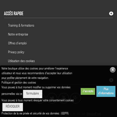
ACCÈS RAPIDE
Training & formations
Notre entreprise
Offres d'emploi
Privacy policy
Utilisation des cookies
Notre boutique utilise des cookies pour améliorer l'expérience
utilisateur et nous vous recommandons d'accepter leur utilisation
pour profiter pleinement de votre navigation.
NEWSLETTER
Politique et gestion des cookies
Vous pouvez à tout moment modifier ou supprimer vos données
Plus
J'accepte
d'informations
formulaire
personnelles via ce
Vous pouvez à tous moment révoquer votre consentement cookies
RÉVOQUER
Protection de la vie privée et sécurité de vos données (GDPR)
WebMaster : Luc Thijs | © 2016-2023 création de site par
WeaselPixel
.