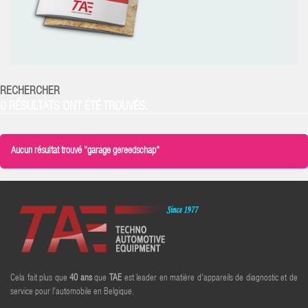
RECHERCHER
0 RÉSULTATS ONT ÉTÉ TROUVÉS.
Aucun résultat trouvé "garage gereedschap"
Cela fait plus que
40
ans
que
TAE
est leader en matière d'appareils de diagnostic et de
service pour l'automobile en Belgique.